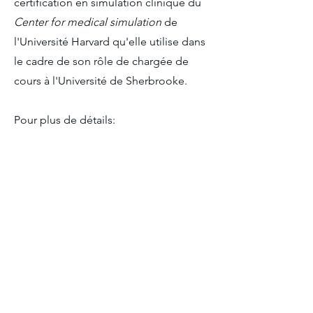
certification en simulation clinique du
Center for medical simulation
de
l'Université Harvard qu'elle utilise dans
le cadre de son rôle de chargée de
cours à l'Université de Sherbrooke.
Pour plus de détails:
https://www.linkedin.com/in/josiane-
provost/
Josiane Provost, inf., B.Sc.